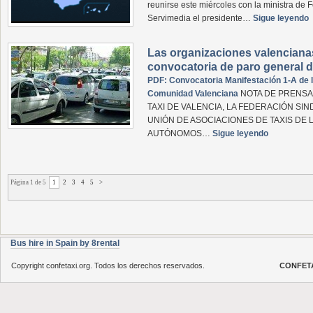
reunirse este miércoles con la ministra de F
Servimedia el presidente…
Sigue leyendo
Las organizaciones valencianas
convocatoria de paro general d
PDF: Convocatoria Manifestación 1-A de l
Comunidad Valenciana
NOTA DE PRENSA.
TAXI DE VALENCIA, LA FEDERACIÓN SIND
UNIÓN DE ASOCIACIONES DE TAXIS DE L
AUTÓNOMOS…
Sigue leyendo
Página 1 de 5
1
2
3
4
5
>
Bus hire in Spain by 8rental
Copyright confetaxi.org. Todos los derechos reservados.
CONFET